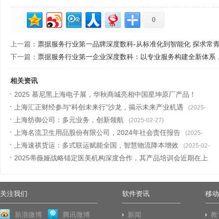
0
上一篇：
票据服务行业第一品牌深度数科-从标准化到智能化 探求常
下一篇：
票据服务行业第一企业深度数科：以专业服务构建全新体系
相关资讯
2025 慕尼黑上海电子展，华秋商城亮相中国星坤原厂产品！
上海汇正财经参与“科创未来行”沙龙，揭示未来产业机遇
(2025-04-22)
(2025-
上海纺御公司：多元业务，创新领航
03-18)
(2025-02-27)
上海名流卫生用品股份有限公司，2024年社会责任报告
(2025-
上海速祺货运：多式联运赋能全国，智慧物流降本增效
02-27)
(2025-02-
2025蒂薇娅战略锚定医美机构深度合作，其产品培训会近期在上
26)
海圆满举
(2025-02-13)
关注我们
软件资讯
移动
新浪微博
腾讯微博
新闻
教