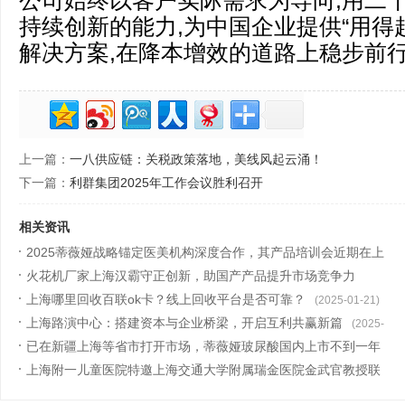
公司始终以客户实际需求为导向,用二
持续创新的能力,为中国企业提供“用得
解决方案,在降本增效的道路上稳步前
上一篇：
一八供应链：关税政策落地，美线风起云涌！
下一篇：
利群集团2025年工作会议胜利召开
相关资讯
2025蒂薇娅战略锚定医美机构深度合作，其产品培训会近期在上
海圆满举
火花机厂家上海汉霸守正创新，助国产产品提升市场竞争力
(2025-02-13)
上海哪里回收百联ok卡？线上回收平台是否可靠？
(2025-02-11)
(2025-01-21)
上海路演中心：搭建资本与企业桥梁，开启互利共赢新篇
(2025-
已在新疆上海等省市打开市场，蒂薇娅玻尿酸国内上市不到一年
01-20)
发展态势
上海附一儿童医院特邀上海交通大学附属瑞金医院金武官教授联
(2025-01-17)
合会诊
(2025-01-16)