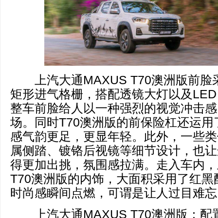
上汽大通MAXUS T70澳洲版前脸
矩形进气格栅，搭配透镜大灯以及LE
整车前脸给人以一种强烈的视觉冲击感
场。同时T70澳洲版的前保险杠还运
感气韵更足，更显年轻。此外，一些类
属侧踏、镀铬后视镜等细节设计，也让
得更加出挑，氛围感拉满。走入车内，上
T70澳洲版的内饰，大面积采用了红
时尚感瞬间点燃，可谓是让人过目难忘
上汽大通MAXUS T70澳洲版：配