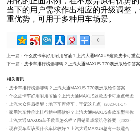
用化的正面示例，在不放弃原有优势的
当下的用户需求作出相应的升级调整，
重优势，可用于多种用车场景。
0
上一篇：
什么皮卡车好用耐用省油？上汽大通MAXUS这款皮卡可重
下一篇：
皮卡车排行榜选哪辆？上汽大通MAXUS T70澳洲版给你答
相关资讯
皮卡车排行榜选哪辆？上汽大通MAXUS T70澳洲版给你答案
什么皮卡车好用耐用省油？上汽大通MAXUS这款皮卡可重点考虑
(2023-02-01)
上汽大众售后提醒：地下车库停车，牢记这几点
(2023-02-01)
(2023-01-17)
家用汽车性价比排行榜中哪款好？上汽大通MAXUS多款车型带你
快乐过新
上汽大通MAXUS车子质量怎么样？用销量成绩给你答案
(2023-01-16)
(2023-
现在买车应该买什么车比较好？上汽大通MAXUS总有一款适合
01-13)
你!
(2023-01-13)