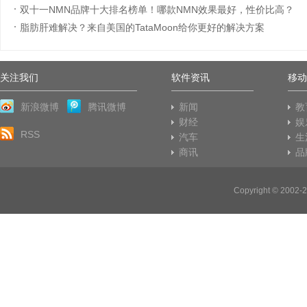
双十一NMN品牌十大排名榜单！哪款NMN效果最好，性价比高？
21)
脂肪肝难解决？来自美国的TataMoon给你更好的解决方案
(2024-10-17)
(2024-10-16)
关注我们
软件资讯
移动
新浪微博
腾讯微博
新闻
教
财经
娱
RSS
汽车
生
商讯
品
Copyright © 20