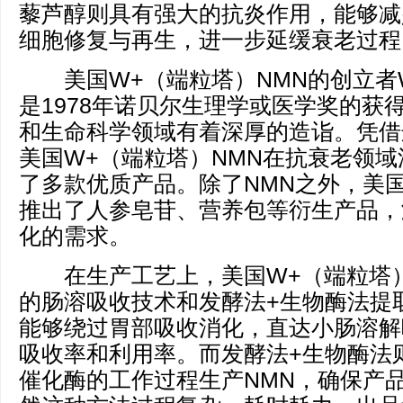
藜芦醇则具有强大的抗炎作用，能够减
细胞修复与再生，进一步延缓衰老过程
美国W+（端粒塔）NMN的创立者Wern
是1978年诺贝尔生理学或医学奖的获
和生命科学领域有着深厚的造诣。凭借
美国W+（端粒塔）NMN在抗衰老领
了多款优质产品。除了NMN之外，美
推出了人参皂苷、营养包等衍生产品，
化的需求。
在生产工艺上，美国W+（端粒塔）
的肠溶吸收技术和发酵法+生物酶法提
能够绕过胃部吸收消化，直达小肠溶解
吸收率和利用率。而发酵法+生物酶法
催化酶的工作过程生产NMN，确保产