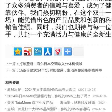
了众多消费者的信赖与喜爱，成为了健
靠伙伴。我们热切期盼，在这个双十一
塔）能凭借出色的产品品质和创新的科
销售佳绩。同时，我们也期待与每一位
手，共赴一个充满活力与健康的全新生
上一篇：
打破垄断！海尔日本空调杀入分体机领域
下一篇：
汤臣倍健2024年Q3财报披露，主动调整策略多措并举
相关资讯
新鲜出炉！2024年日本高端NMN品牌大盘点
(2024-10-28)
2024年日本NMN品牌排行榜，你吃的NMN上榜了吗？
(2024-10-
美国 TataMoon 旗下生发产品——海而墨，拯救脱发难题
25)
(2024-
全球口碑最好十大NMN品牌测评，你吃的NMN靠谱吗
10-23)
(2024-10-