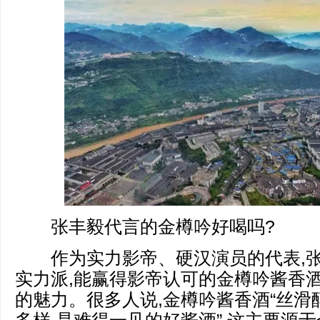
张丰毅代言的金樽吟好喝吗?
作为实力影帝、硬汉演员的代表,张
实力派,能赢得影帝认可的金樽吟酱香酒
的魅力。很多人说,金樽吟酱香酒“丝滑醇