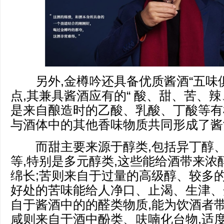
另外,金樽吟还具备优质酱酒“五味俱
点,其兼具酱酒应有的“ 酸、甜、苦、辣、
是来自酿造时的乙酸、乳酸、丁酸等有
与酒体中的其他香味物质共同形成了酱酒
而甜主要来源于醇类,包括异丁醇、
等,特别是多元醇类,这些能给酒带来浓
绵长;苦则来自于过量的高级醇、较多的
好处的苦味能给人净口、止渴、生津、
自于酱酒中的的醛类物质,能为饮酒者带
咸则来自于酒中酚类、呋喃化台物,适