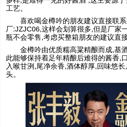
多样,是难得一见的好酱酒”,这主要源
工艺。
喜欢喝金樽吟的朋友建议直接联系
厂:JZJC06,这样会划算很多,但是厂
瓶不会零售,考虑买整箱朋友的建议直接
金樽吟由优质糯高粱精酿而成,基酒
此能够保持着足年精酿后难得的酱香,口
入喉甘洌,尾净余香,酒体醇厚,回味悠长
头。