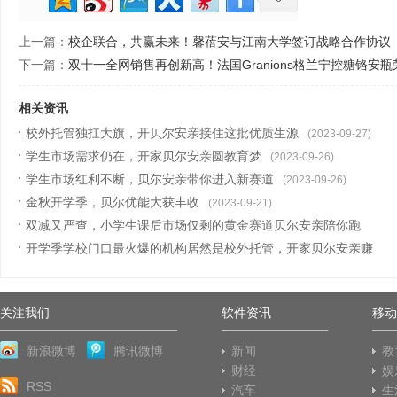
上一篇：
校企联合，共赢未来！馨蓓安与江南大学签订战略合作协议
下一篇：
双十一全网销售再创新高！法国Granions格兰宁控糖铬安瓶
相关资讯
校外托管独扛大旗，开贝尔安亲接住这批优质生源
(2023-09-27)
学生市场需求仍在，开家贝尔安亲圆教育梦
(2023-09-26)
学生市场红利不断，贝尔安亲带你进入新赛道
(2023-09-26)
金秋开学季，贝尔优能大获丰收
(2023-09-21)
双减又严查，小学生课后市场仅剩的黄金赛道贝尔安亲陪你跑
开学季学校门口最火爆的机构居然是校外托管，开家贝尔安亲赚
(2023-08-28)
翻了
(2023-08-23)
关注我们
软件资讯
移动
新浪微博
腾讯微博
新闻
教
财经
娱
RSS
汽车
生