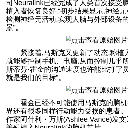
司Neuralink已经完成了人类首次接
植入者恢复良好,“初步结果显示,神经
检测神经元活动,实现人脑与外部设备的
景”。
紧接着,马斯克又更新了动态,称植
就能够控制手机、电脑,从而控制几乎所有
斯蒂芬·霍金的沟通速度也许能比打字
就是我们的目标”。
霍金已经不可能使用马斯克的脑机接
界还有很多同样行动能力受损的患者。20
作家阿什利・万斯(Ashlee Vance)
等候植入Neuralink的脑机芯片。