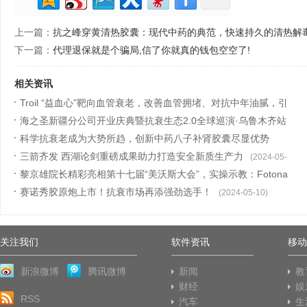
上一篇：
抗之峰穿黄清热胶囊：现代中药的典范，快速持久的清热解
下一篇：
代理退保就是个骗局,信了你就真的钱包空空了!
相关资讯
Troil “益血心”靶向血管衰老，改善血管拥堵、对抗中年油腻，引
领抗
海之圣新疆分公司开业庆典暨抗衰生态2.0全球巡演·乌鲁木齐站
(2024-05-28)
盛大举
科学抗衰老成为大势所趋，创新中药八子补肾胶囊尽显优势
(2024-05-27)
三箭齐发 西湖论剑重磅成果助力打造安全新质生产力
(2024-05-27)
(2024-05-
黎京雄院长精彩亮相第十七届“美沃斯大会”，实操示教：Fotona
24)
欧洲之
赛诺秀胶原炮上市！抗衰市场再添强劲选手！
(2024-05-13)
(2024-05-10)
关注我们
软件资讯
移动
新浪微博
腾讯微博
新闻
教
财经
娱
RSS
汽车
生