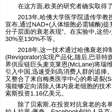
在这方面,欧美的研究者确实取得了
2013年,哈佛大学医学院遗传学教
宣布,通过NAD+(人体细胞必需辅酶)提
分子层面的衰老表现”。在实验中,这些
30%至130%不等。
2018年,这一技术通过哈佛衰老抑
(Revigorator)实现产品化,随后,
界供应链巨头麦克莱恩(McLane)将
引入中国,迅速受到高消费人群的追捧。2
又整合了来自梅奥医学中心的希诺裂(Senol
项能够定向清除人体内衰老细胞的技术
索斯投资1.16亿美元。
除了贝索斯,在投资对抗衰老的名单
始人拉里·佩奇、Facebook创始人马