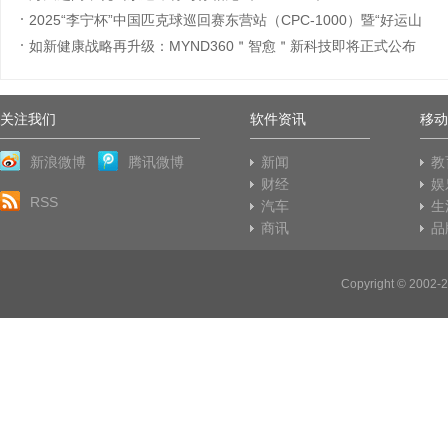
2025“李宁杯”中国匹克球巡回赛东营站（CPC-1000）暨“好运山
东”黄
如新健康战略再升级：MYND360＂智愈＂新科技即将正式公布
(2025-06-09)
(2025-05-30)
关注我们
软件资讯
移动
新浪微博
腾讯微博
新闻
教
财经
娱
RSS
汽车
生
商讯
品
Copyright © 20