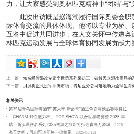
力，让大家感受到奥林匹克精神中“团结”与“
此次出访既是赵海潮履行国际奥委会职责
际体育交流的具体体现。他将以专业为桥、
互鉴中促进共同进步，在人文关怀中传递奥
林匹克运动发展与全球体育协同发展贡献力
上一篇：
知名经管混改专家李世勇系列采访三：破解民企混改困局的
下一篇：
贝贝树正式进军非洲市场，肯尼亚分公司落地助力全球生育
相关资讯
第35届青岛国际啤酒节“英太青·新必奇”酒王争霸赛预热赛即将拉
开战
「CHARM 野性魅力杯」 TOP SHOW 联合世界猫赛暨 2025 年
(2025-07-03)
度千猫大会即
瑞士斯沃琪联名系列2025巡游之旅即将抵达青岛万象城
(2025-07-01)
(2025-
海天之间，乳山泵道即将与你相见
06-25)
(2025-06-13)