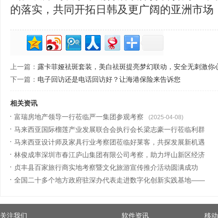
的落实，共同开拓日韩及更广阔的亚洲市场
上一篇：
露卡菲娅祛斑套装，美白祛斑提亮梦幻联动，安全无刺激你
下一篇：
电子回访还是电话回访好？让海港保险来告诉您
相关资讯
富瑞房地产领导一行莅临严一集团参观考察
(2025-04-08)
马来西亚国际榴莲产业发展联合会执行会长梁志豪一行莅临利群
集团考察
马来西亚设计师及家具行业考察团莅临好莱客，共探发展新机遇
(2025-04-07)
林俊成率深圳市春江庐山集团有限公司考察，助力坪山新区经济
(2025-03-31)
腾飞
贞丰县百家旅行商实地考察暨文化旅游宣传推介活动圆满成功
(2024-12-16)
全国二十多个地方政府驻深办代表走进数字化创新实践基地——
(2024-09-27)
方直科技
(2024-08-26)
关注我们
软件资讯
移动