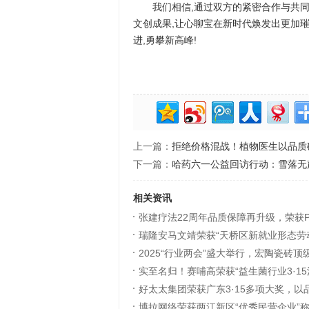
我们相信,通过双方的紧密合作与共同
文创成果,让心聊宝在新时代焕发出更加璀
进,勇攀新高峰!
上一篇：
拒绝价格混战！植物医生以品质
下一篇：
哈药六一公益回访行动：雪落无
相关资讯
张建疗法22周年品质保障再升级，荣获P
瑞隆安马文靖荣获“天桥区新就业形态劳
(2025-05-06)
2025“行业两会”盛大举行，宏陶瓷砖
(2025-04-29)
实至名归！赛哺高荣获“益生菌行业3·1
04-28)
好太太集团荣获广东3·15多项大奖，以
(2025-04-23)
博拉网络荣获两江新区“优秀民营企业”
04-03)