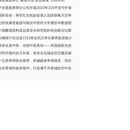
陕鼓集团举行“赓续华章 鼓动未来”55周年纪
平安普惠孝荆分公司开展2023年315平安守护者
国际首创：将军红生机妙蒜酒人冠状病毒灭活率
烈庆祝康普集团与南京中医药大学潘苏华教授团
中国酿酒原料及品质安全研究院科技创新论坛暨
安顺镇宁自治县15日将在武汉举办康养旅居推介
师承名老中医，传授中医真传——肖国勋医生的
空间升级叫好又叫座，徐东古玩城这些宝藏店铺
十位营养师联合推荐，权威媒体争相报道，吾尚
与共青城市政府签约，打造属于共青城的空中未