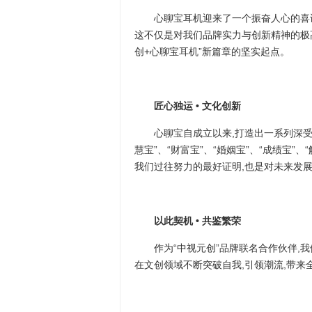
心聊宝耳机迎来了一个振奋人心的喜讯—
这不仅是对我们品牌实力与创新精神的极高
创+心聊宝耳机”新篇章的坚实起点。
匠心独运
•
文化创新
心聊宝自成立以来,打造出一系列深受市
慧宝”、“财富宝”、“婚姻宝”、“成绩宝”
我们过往努力的最好证明,也是对未来发
以此契机
•
共鉴繁荣
作为“中视元创”品牌联名合作伙伴,我们
在文创领域不断突破自我,引领潮流,带来