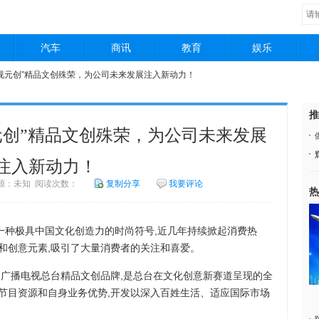
汽车
商讯
教育
娱乐
中视元创”精品文创殊荣，为公司未来发展注入新动力！
推
元创”精品文创殊荣，为公司未来发展
注入新动力！
1 来源：未知 阅读次数：
复制分享
我要评论
热
一种极具中国文化创造力的时尚符号,近几年持续掀起消费热
创意元素,吸引了大量消费者的关注和喜爱‌。
央广播电视总台精品文创品牌,是总台在文化创意新赛道呈现的全
节目资源和自身业务优势,开发以深入百姓生活、适应国际市场