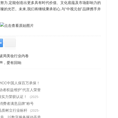
努力,定能创造出更多具有时代价值、文化底蕴及市场影响力的
璨的光芒。未来,我们将继续秉承初心,与“中视元创”品牌携手并
破局美妆行业内卷
声，爱有回响
ICC中国人保百万承保！
动者权益维护”代言人荣誉
顶级实力荣获认证！
(2025-
5消费者满意品牌”称号
品质树立行业标杆
(2025-
称号，以数字服务驱动高质