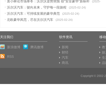
袁小林论市场寒冬：沃尔沃逆势突围 创“安全豪华”新标杆
(2025-
沃尔沃汽车：驶向未来，守护每一段旅程
03-12)
(2025-02-24)
沃尔沃汽车：可持续发展的豪华典范
(2025-02-24)
北欧豪华风范，尽在沃尔沃汽车
(2025-02-24)
关注我们
软件资讯
移动
新浪微博
腾讯微博
新闻
教
财经
娱
RSS
汽车
生
商讯
品
Copyright © 20