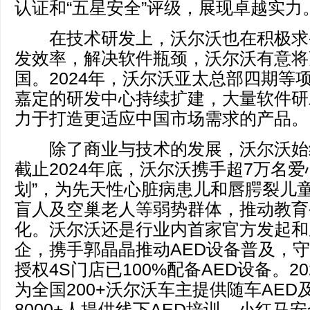
认证和“五星安全”评级，展现卓越实力
在技术研发上，沃尔沃也在积极求
发效率，解决软件瓶颈，沃尔沃有意将
国。2024年，沃尔沃亚太总部四期等
嘉定的研发中心持续扩建，大量软件研
力于打造更适应中国市场需求的产品。
除了商业与技术的发展，沃尔沃始
截止2024年底，沃尔沃携手超7万名爱
划”，为先天性心脏病患儿和唇腭裂儿
盲人及空巢老人等弱势群体，推动教育
化。沃尔沃还是行业内首家官方发起和
企，携手郭晶晶推动AED设备普及，
授权4S门店已100%配备AED设备。2
为全国200+沃尔沃车主提供随车AED
8000+人提供线下AED培训。小红马