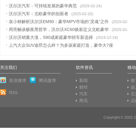
沃尔沃汽车：可持续发展的豪华典范
(2025-02-24)
沃尔沃汽车：北欧豪华的创新者
(2025-02-20)
袁小林解析沃尔沃EM90：豪华MPV市场的“灵魂”之作
(2025-02-
周亮畅谈极夜黑哲学，沃尔沃XC60焕新定义北欧豪华
05)
(2025-01-
沃尔沃销量大涨，S90成家庭豪华轿车新选择
10)
(2024-12-19)
上汽大众SUV途昂怎么样？为多孩家庭打造，豪华大7座
SUV
(2024-11-28)
关注我们
软件资讯
移动
新浪微博
腾讯微博
新闻
教
财经
娱
RSS
汽车
生
商讯
品
Copyright © 20