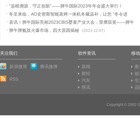
“追根溯源，守正创新”——脾牛国际2023年年会盛大举行！
冬至来临，AO史密斯智能蒸烤一体机冬藏温补，让您 “冬令进
(2024-01-11)
补，来年
喜讯！脾牛国际亮相2023CBIS婴童产业大会，荣膺双奖——脾牛
(2023-12-22)
脾氨肽成
脾牛脾氨肽火爆市场，四大原因揭秘
(2023-12-18)
(2023-12-07)
关注我们
软件资讯
移动
新浪微博
腾讯微博
新闻
教
财经
娱
RSS
汽车
生
商讯
品
Copyright © 20