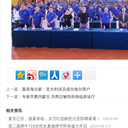
上一篇：
最美海尔家：意大利演员成为海尔用户
下一篇：
专家齐聚内蒙古 共商过敏性疾病临床诊疗
相关资讯
夏至已至，盛夏来临，京万红提醒您注意防晒避暑！
(2024-06-
第二届脾牛718全民长夏健脾节即将盛大开启
21)
(2024-06-17)