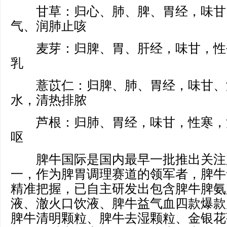
甘草：归心、肺、脾、胃经，味甘
气、润肺止咳
麦芽：归脾、胃、肝经，味甘，性
乳
薏苡仁：归脾、肺、胃经，味甘、
水，清热排脓
芦根：归肺、胃经，味甘，性寒，
呕
脾牛国际是国内最早一批推出关注
一，作为脾胃调理赛道的领军者，脾牛
精准把握，已自主研发出包含脾牛脾氨
液、澈火口饮液、脾牛益气血四款爆款
脾牛清明颗粒、脾牛去湿颗粒、金银花