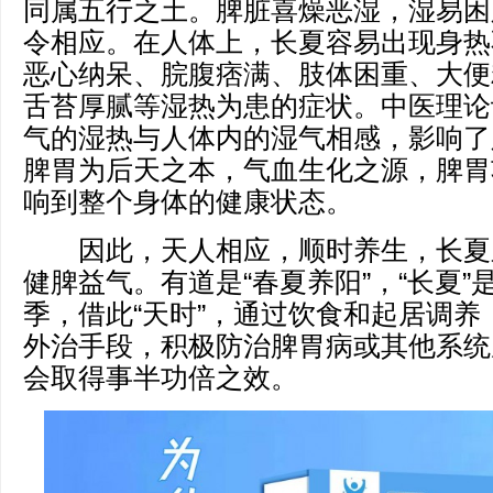
同属五行之土。脾脏喜燥恶湿，湿易困
令相应。在人体上，长夏容易出现身热
恶心纳呆、脘腹痞满、肢体困重、大便
舌苔厚腻等湿热为患的症状。中医理论
气的湿热与人体内的湿气相感，影响了
脾胃为后天之本，气血生化之源，脾胃
响到整个身体的健康状态。
因此，天人相应，顺时养生，长夏
健脾益气。有道是“春夏养阳”，“长夏
季，借此“天时”，通过饮食和起居调养
外治手段，积极防治脾胃病或其他系统
会取得事半功倍之效。